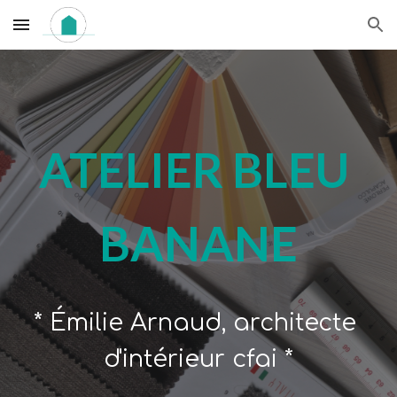
Skip to main content
Skip to navigation
ATELIER BLEU 
BANANE
* Émilie Arnaud, 
a
rchitecte 
d'intérieur cfai *