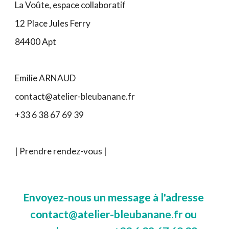
La Voûte, 
e
space 
c
ollaboratif
12 Place Jules Ferry
84400 A
pt
Emilie ARNAUD
contact@atelier-bleubanane.fr
+33 6 38 67 69 39
| 
Prendre rendez-vous
 |
Envoyez-
nous
 un 
message 
à l'adresse
contact@atelier-bleubanane.fr
ou 